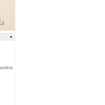
▼
arolina