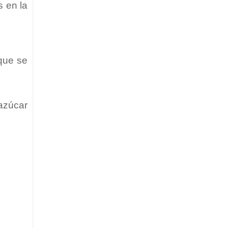
s en la
que se
 azúcar