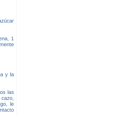
azúcar
ena, 1
amente
a y la
os las
 cazo,
go, le
ntacto