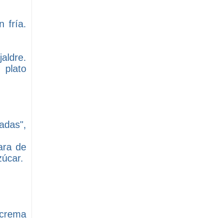
 fría.
aldre.
 plato
adas",
ara de
zúcar.
a crema