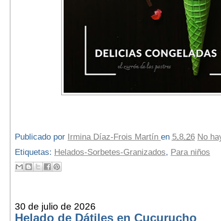
Publicado por
Irmina Díaz-Frois Martín
en
5.8.26
No ha
Etiquetas:
Helados-Sorbetes-Granizados
,
Para niños
30 de julio de 2026
Helado de Dátiles en Cucurucho