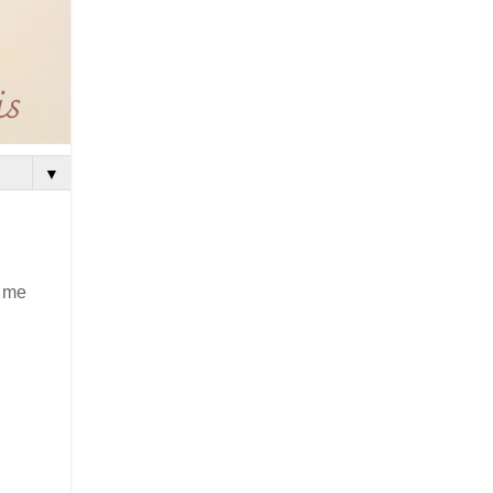
▼
, me