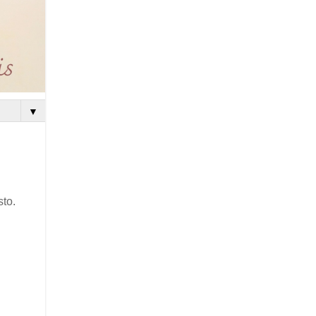
▼
sto.