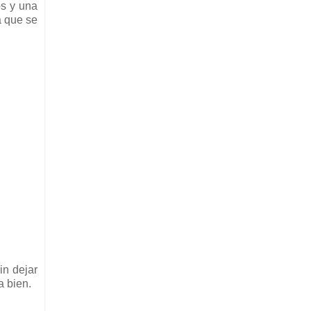
os y una
a que se
in dejar
a bien.