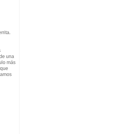
rita.
s
 de una
culo más
 que
aramos