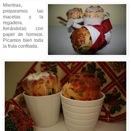
Mientras,
preparamos las
macetas y la
regadera,
forrándolas con
papel de hornear.
Picamos bien toda
la fruta confitada.