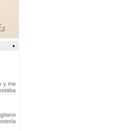
▼
o y me
estaba
 gitano
ostería