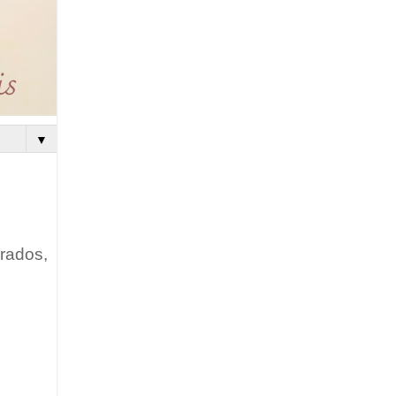
▼
rados,