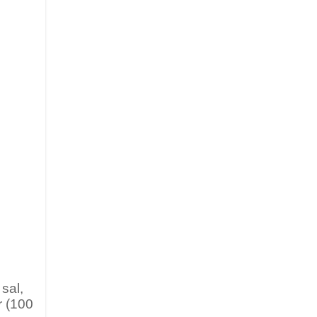
sal,
r (100