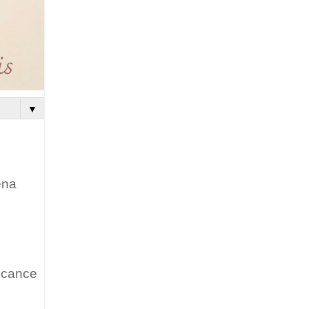
▼
ena
alcance