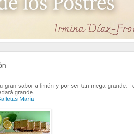
ón
su gran sabor a limón y por ser tan mega grande. T
uedará grande.
Galletas María