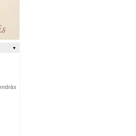
▼
endrás