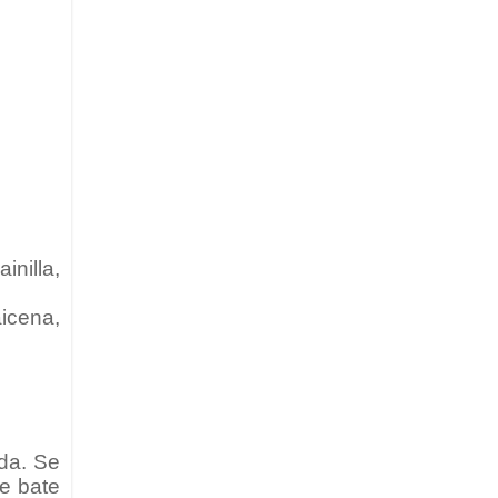
inilla,
aicena,
da. Se
se bate