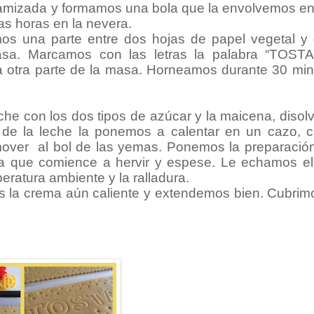
a tamizada y formamos una bola que la envolvemos e
as horas en la nevera.
mos una parte entre dos hojas de papel vegetal y 
masa. Marcamos con las letras la palabra “TOST
 otra parte de la masa. Horneamos durante 30 min
che con los dos tipos de azúcar y la maicena, diso
de la leche la ponemos a calentar en un cazo, 
mover al bol de las yemas. Ponemos la preparación
a que comience a hervir y espese. Le echamos e
ratura ambiente y la ralladura.
s la crema aún caliente y extendemos bien. Cubrim