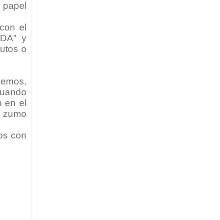
n papel
con el
ADA” y
utos o
lvemos,
cuando
 en el
l zumo
os con