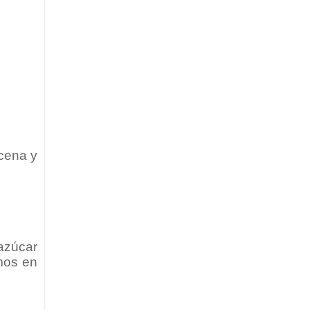
icena y
azúcar
mos en