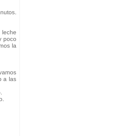
nutos.
 leche
y poco
amos la
 vamos
 a las
.
o.