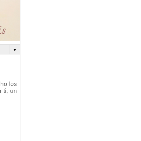
▼
ho los
 ti, un