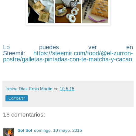
Lo puedes ver en
Steemit:
https://steemit.com/food/@el-zurron-
postre/galletas-pintadas-con-te-matcha-y-cacao
Irmina Díaz-Frois Martín
en
10.5.15
Compartir
16 comentarios:
Sol Sol
domingo, 10 mayo, 2015