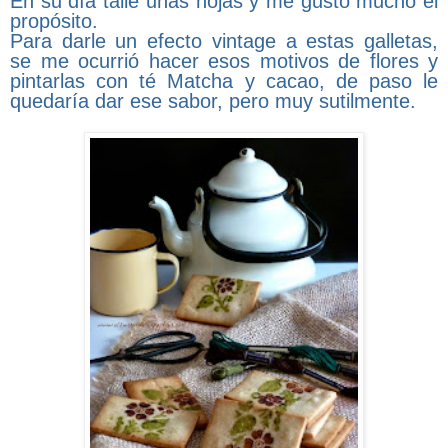
En su día tallé unas hojas y me gustó mucho el
propósito.
Para darle un efecto vintage a estas galletas,
se me ocurrió hacer esos motivos de flores y
pintarlas con té Matcha y cacao, de paso le
quedaría dar ese sabor, pero muy sutilmente.