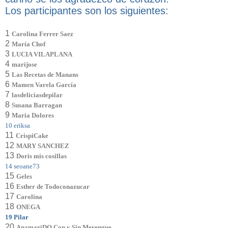
Los participantes son los siguientes:
1
Carolina Ferrer Saez
2
María Chof
3
LUCIA VILAPLANA
4
marijose
5
Las Recetas de Manans
6
Mamen Varela García
7
lasdeliciasdepilar
8
Susana Barragan
9
Maria Dolores
10 eriksa
11
CrispiCake
12
MARY SANCHEZ
13
Doris mis cosillas
14 seoane73
15
Geles
16
Esther de Todoconazucar
17
Carolina
18
ONEGA
19 Pilar
20
AnamariDQ Con y Sin Merengue