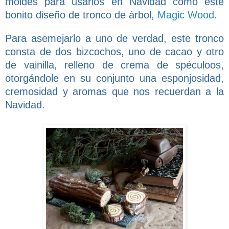
moldes para usarlos en Navidad como este
bonito diseño de tronco de árbol,
Magic Wood
.
Para asemejarlo a uno de verdad, este tronco
consta de dos bizcochos, uno de cacao y otro
de vainilla, relleno de crema de spéculoos,
otorgándole en su conjunto una esponjosidad,
cremosidad y aromas que nos recuerdan a la
Navidad.