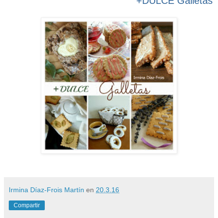
+DULCE Galletas
Irmina Díaz-Frois Martín
en
20.3.16
Compartir