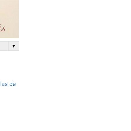
▼
las de