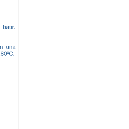
batir.
en una
180ºC.