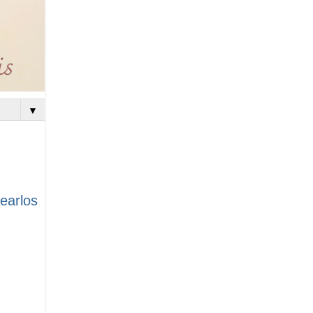
▼
earlos