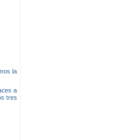
mos la
aces a
s tres