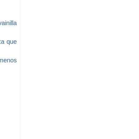
inilla
ta que
l menos