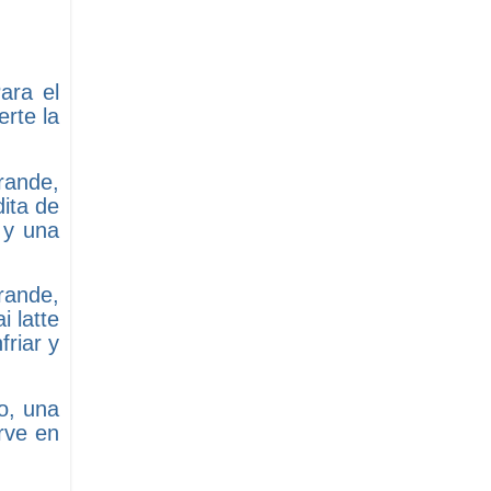
ara el
erte la
grande,
ita de
 y una
rande,
 latte
friar y
go, una
rve en