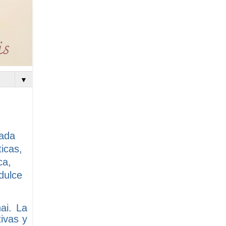
▼
zada
icas,
ca,
 dulce
ai. La
tivas y