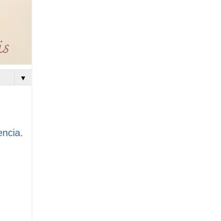
▼
encia.