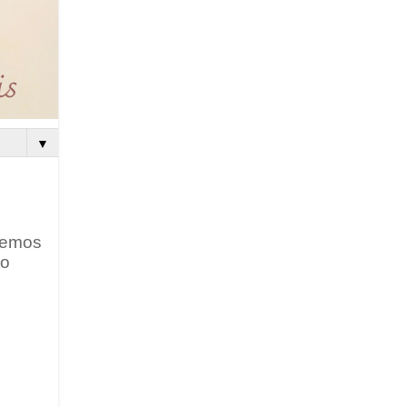
▼
odemos
do