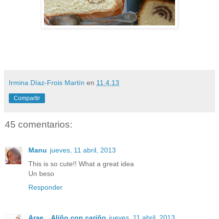
Irmina Díaz-Frois Martín
en
11.4.13
Compartir
45 comentarios:
Manu
jueves, 11 abril, 2013
This is so cute!! What a great idea
Un beso
Responder
Arae _ Aliño con cariño
jueves, 11 abril, 2013