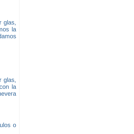
 glas,
mos la
rdamos
 glas,
con la
nevera
ulos o