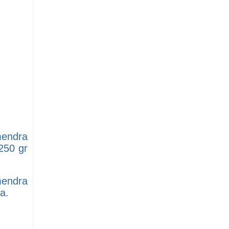
mendra
250 gr
mendra
a.