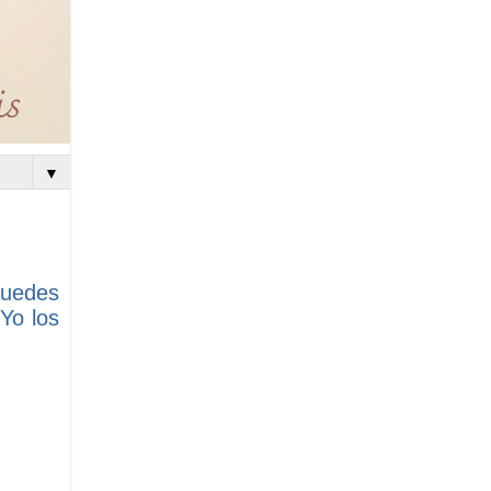
▼
uedes
Yo los