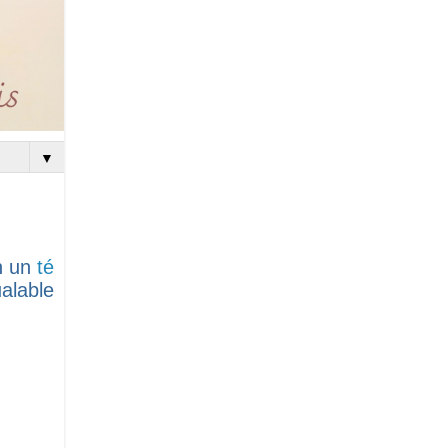
▼
on un
té
alable