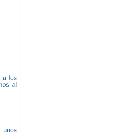
 a los
mos al
s unos