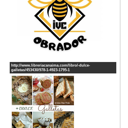
http://www.libreriacanaima.com/libro/-dulce-
galletas/453430/978-1-4923-1795-1