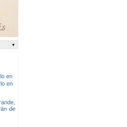
▼
lo en
lo en
rande,
fán de