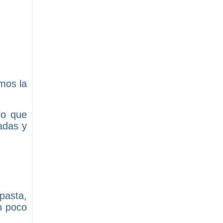
mos la
lo que
adas y
pasta,
n poco