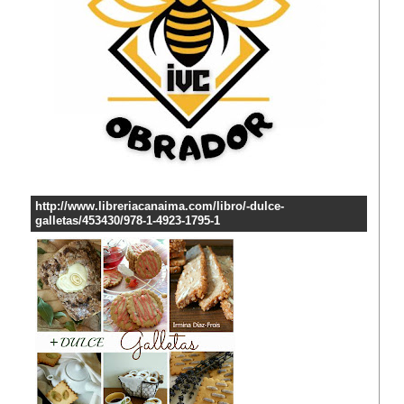
http://www.libreriacanaima.com/libro/-dulce-
galletas/453430/978-1-4923-1795-1