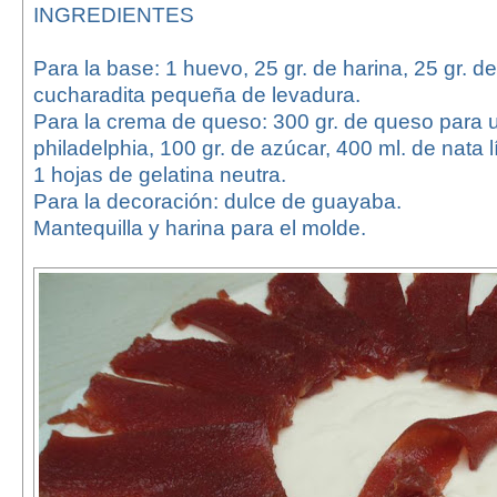
INGREDIENTES
Para la base: 1 huevo, 25 gr. de harina, 25 gr. d
cucharadita pequeña de levadura.
Para la crema de queso: 300 gr. de queso para u
philadelphia, 100 gr. de azúcar, 400 ml. de nata 
1 hojas de gelatina neutra.
Para la decoración: dulce de guayaba.
Mantequilla y harina para el molde.