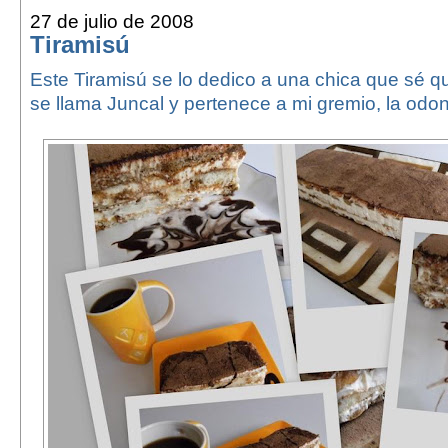
27 de julio de 2008
Tiramisú
Este Tiramisú se lo dedico a una chica que sé q
se llama Juncal y pertenece a mi gremio, la odon