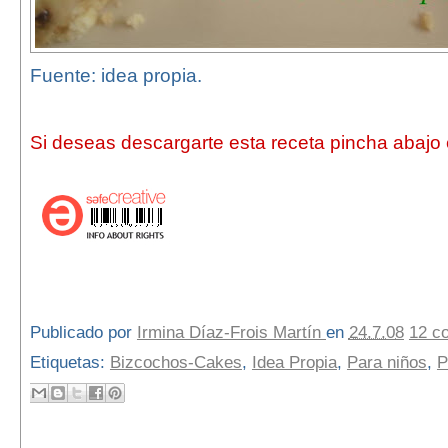
Fuente: idea propia.
Si deseas descargarte esta receta pincha abajo e
Publicado por
Irmina Díaz-Frois Martín
en
24.7.08
12 c
Etiquetas:
Bizcochos-Cakes
,
Idea Propia
,
Para niños
,
P