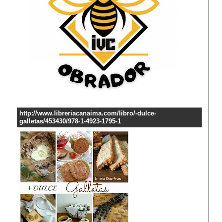
http://www.libreriacanaima.com/libro/-dulce-
galletas/453430/978-1-4923-1795-1