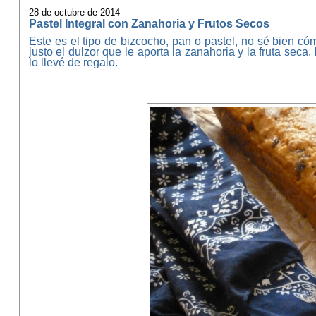
28 de octubre de 2014
Pastel Integral con Zanahoria y Frutos Secos
Este es el tipo de bizcocho, pan o pastel, no sé bien có
justo el dulzor que le aporta la zanahoria y la fruta seca
lo llevé de regalo.