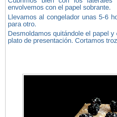
Cubrimos bien con los laterales 
envolvemos con el papel sobrante.
Llevamos al congelador unas 5-6 ho
para otro.
Desmoldamos quitándole el papel y 
plato de presentación. Cortamos tro