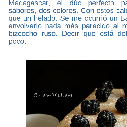
Madagascar, el dúo perfecto p
sabores, dos colores. Con estos ca
que un helado. Se me ocurrió un Ba
envolverlo nada más parecido al 
bizcocho ruso. Decir que está del
poco.