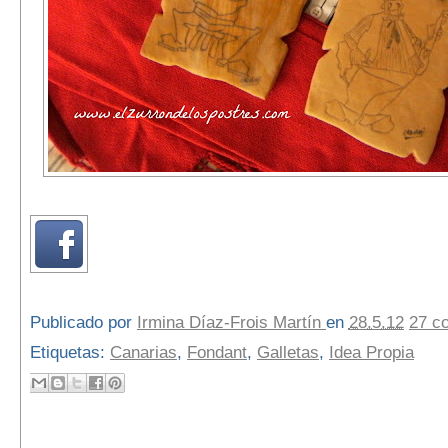
Publicado por
Irmina Díaz-Frois Martín
en
28.5.12
27 c
Etiquetas:
Canarias
,
Fondant
,
Galletas
,
Idea Propia