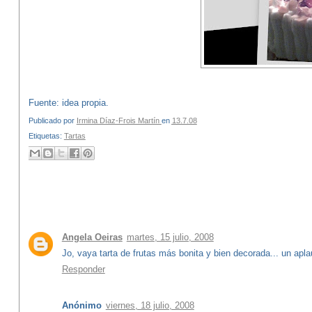
Fuente: idea propia.
Publicado por
Irmina Díaz-Frois Martín
en
13.7.08
Etiquetas:
Tartas
2 comentarios:
Angela Oeiras
martes, 15 julio, 2008
Jo, vaya tarta de frutas más bonita y bien decorada... un apla
Responder
Anónimo
viernes, 18 julio, 2008