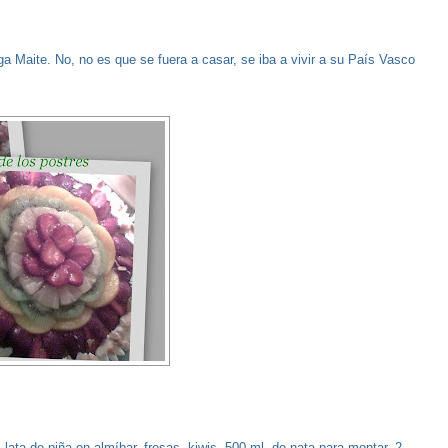
iga Maite. No, no es que se fuera a casar, se iba a vivir a su País Vasco
lata de piña en almíbar, fresas, kiwis, 500 ml. de nata para montar, 2