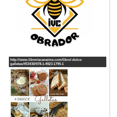
http://www.libreriacanaima.com/libro/-dulce-
galletas/453430/978-1-4923-1795-1