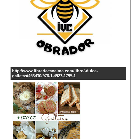
http://www.libreriacanaima.com/libro/-dulce-
galletas/453430/978-1-4923-1795-1