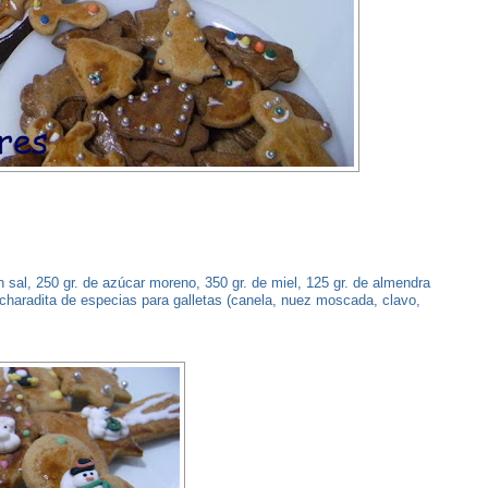
in sal, 250 gr. de azúcar moreno, 350 gr. de miel, 125 gr. de almendra
ucharadita de especias para galletas (canela, nuez moscada, clavo,