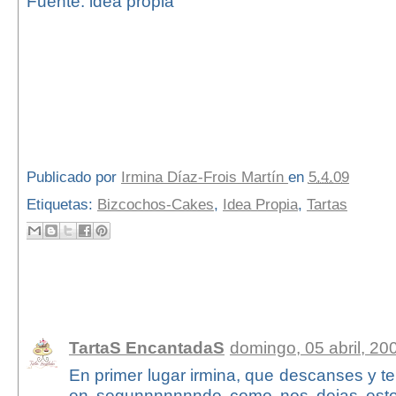
Fuente: idea propia
Publicado por
Irmina Díaz-Frois Martín
en
5.4.09
Etiquetas:
Bizcochos-Cakes
,
Idea Propia
,
Tartas
44 comentarios:
TartaS EncantadaS
domingo, 05 abril, 20
En primer lugar irmina, que descanses y te
en segunnnnnnndo como nos dejas esto