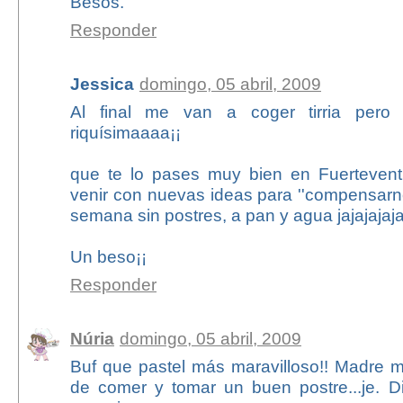
Besos.
Responder
Jessica
domingo, 05 abril, 2009
Al final me van a coger tirria pero
riquísimaaaa¡¡
que te lo pases muy bien en Fuertevent
venir con nuevas ideas para ''compensarn
semana sin postres, a pan y agua jajajajaja
Un beso¡¡
Responder
Núria
domingo, 05 abril, 2009
Buf que pastel más maravilloso!! Madre m
de comer y tomar un buen postre...je. D