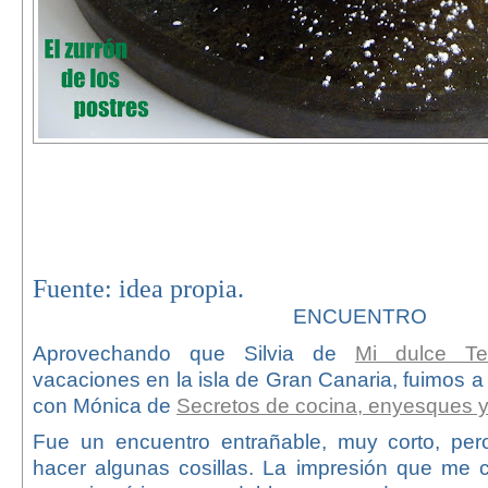
Fuente: idea propia.
ENCUENTRO
Aprovechando que Silvia de
Mi dulce Te
vacaciones en la isla de Gran Canaria, fuimos a
con Mónica de
Secretos de cocina, enyes
ques y
Fue un encuentro entrañable, muy corto, per
hacer algunas cosillas. La impresión que me 