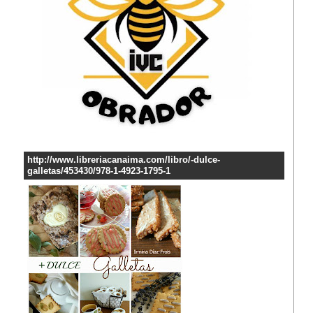
http://www.libreriacanaima.com/libro/-dulce-
galletas/453430/978-1-4923-1795-1