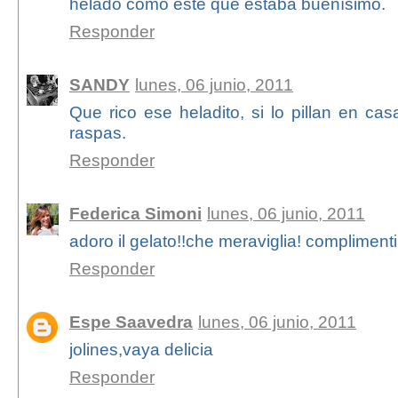
helado como este que estaba buenísimo.
Responder
SANDY
lunes, 06 junio, 2011
Que rico ese heladito, si lo pillan en ca
raspas.
Responder
Federica Simoni
lunes, 06 junio, 2011
adoro il gelato!!che meraviglia! complimenti
Responder
Espe Saavedra
lunes, 06 junio, 2011
jolines,vaya delicia
Responder