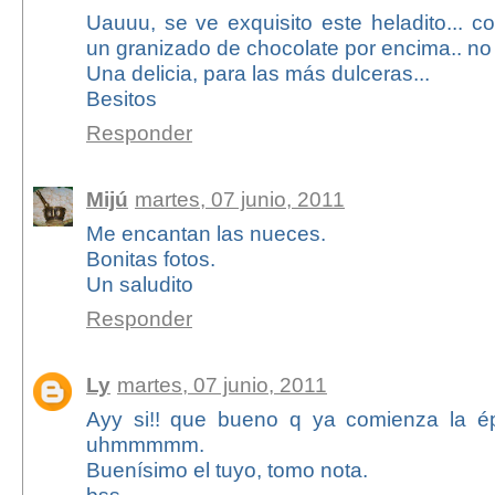
Uauuu, se ve exquisito este heladito... c
un granizado de chocolate por encima.. no
Una delicia, para las más dulceras...
Besitos
Responder
Mijú
martes, 07 junio, 2011
Me encantan las nueces.
Bonitas fotos.
Un saludito
Responder
Ly
martes, 07 junio, 2011
Ayy si!! que bueno q ya comienza la é
uhmmmmm.
Buenísimo el tuyo, tomo nota.