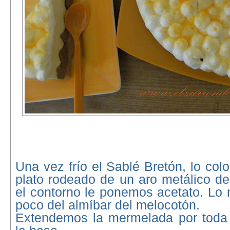
Una vez frío el Sablé Bretón, lo co
plato rodeado de un aro metálico d
el contorno le ponemos acetato. Lo
poco del almíbar del melocotón.
Extendemos la mermelada por toda l