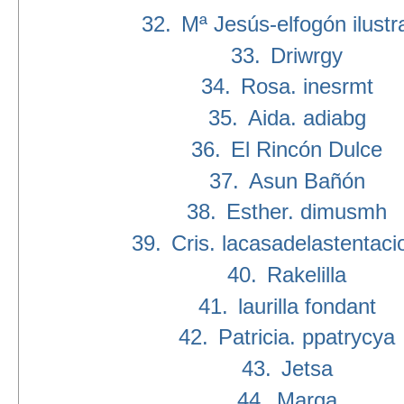
32.
Mª Jesús-elfogón ilustr
33.
Driwrgy
34.
Rosa. inesrmt
35.
Aida. adiabg
36.
El Rincón Dulce
37.
Asun Bañón
38.
Esther. dimusmh
39.
Cris. lacasadelastentaci
40.
Rakelilla
41.
laurilla fondant
42.
Patricia. ppatrycya
43.
Jetsa
44.
Marga