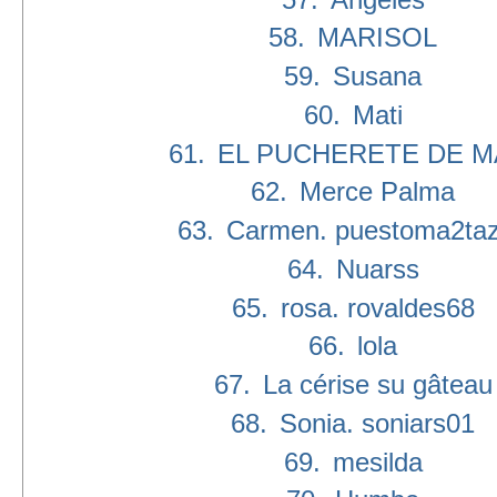
58.
MARISOL
59.
Susana
60.
Mati
61.
EL PUCHERETE DE M
62.
Merce Palma
63.
Carmen. puestoma2ta
64.
Nuarss
65.
rosa. rovaldes68
66.
lola
67.
La cérise su gâteau
68.
Sonia. soniars01
69.
mesilda