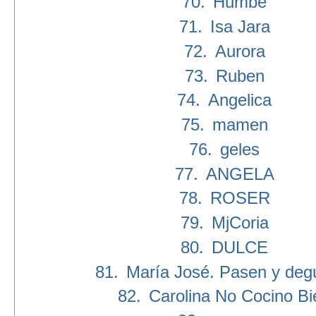
70.
Humbe
71.
Isa Jara
72.
Aurora
73.
Ruben
74.
Angelica
75.
mamen
76.
geles
77.
ANGELA
78.
ROSER
79.
MjCoria
80.
DULCE
81.
María José. Pasen y deg
82.
Carolina No Cocino Bi