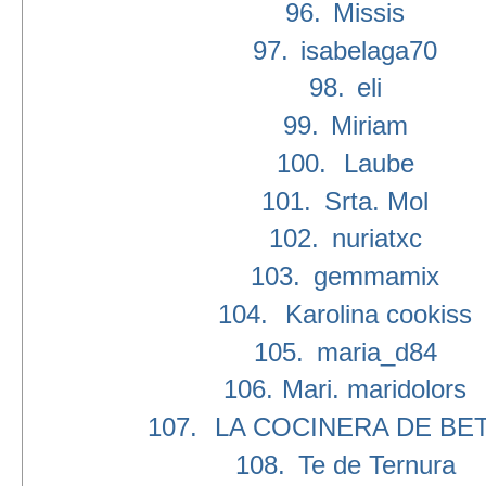
96.
Missis
97.
isabelaga70
98.
eli
99.
Miriam
100.
Laube
101.
Srta. Mol
102.
nuriatxc
103.
gemmamix
104.
Karolina cookiss
105.
maria_d84
106.
Mari. maridolors
107.
LA COCINERA DE BE
108.
Te de Ternura