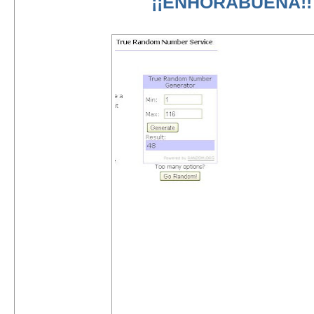
¡¡ENHORABUENA!!