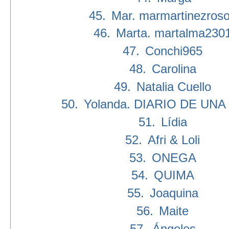
45.
Mar. marmartinezros
46.
Marta. martalma230
47.
Conchi965
48.
Carolina
49.
Natalia Cuello
50.
Yolanda. DIARIO DE UNA
51.
Lídia
52.
Afri & Loli
53.
ONEGA
54.
QUIMA
55.
Joaquina
56.
Maite
57.
Ángeles