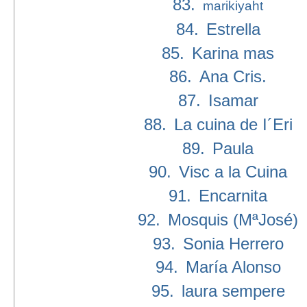
83.
marikiyaht
84.
Estrella
85.
Karina mas
86.
Ana Cris.
87.
Isamar
88.
La cuina de I´Eri
89.
Paula
90.
Visc a la Cuina
91.
Encarnita
92.
Mosquis (MªJosé)
93.
Sonia Herrero
94.
María Alonso
95.
laura sempere