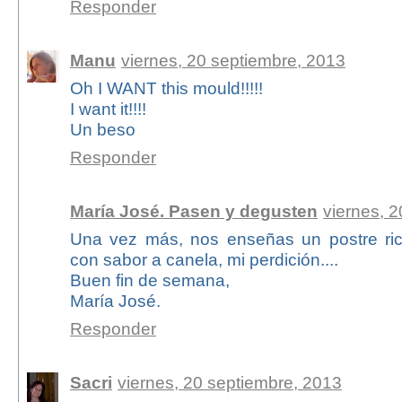
Responder
Manu
viernes, 20 septiembre, 2013
Oh I WANT this mould!!!!!
I want it!!!!
Un beso
Responder
María José. Pasen y degusten
viernes, 
Una vez más, nos enseñas un postre ric
con sabor a canela, mi perdición....
Buen fin de semana,
María José.
Responder
Sacri
viernes, 20 septiembre, 2013