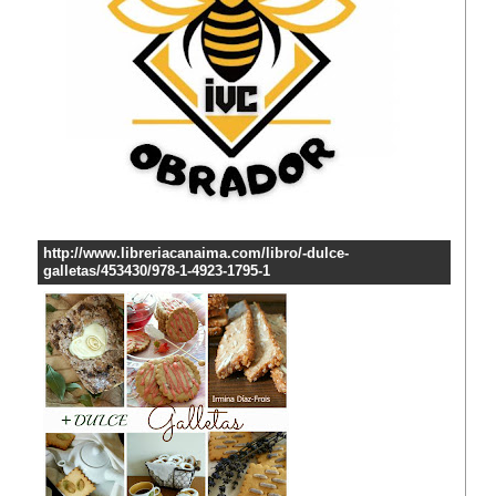
http://www.libreriacanaima.com/libro/-dulce-
galletas/453430/978-1-4923-1795-1