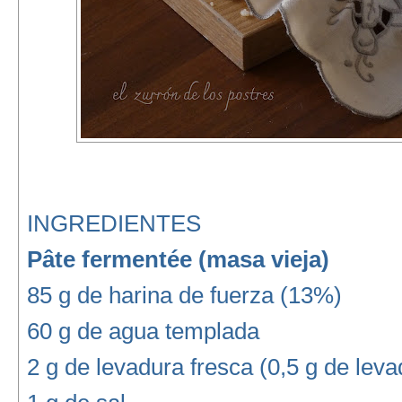
INGREDIENTES
Pâte fermentée (masa vieja)
85 g de harina de fuerza (13%)
60 g de agua templada
2 g de levadura fresca (0,5 g de lev