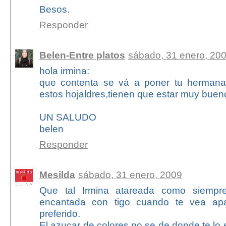
Besos.
Responder
Belen-Entre platos
sábado, 31 enero, 20
hola irmina:
que contenta se vá a poner tu herman
estos hojaldres,tienen que estar muy buen
UN SALUDO
belen
Responder
Mesilda
sábado, 31 enero, 2009
Que tal Irmina atareada como siempre
encantada con tigo cuando te vea ap
preferido.
El azucar de colores no se de donde te lo 