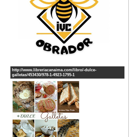
http://www.libreriacanaima.com/libro/-dulce-
galletas/453430/978-1-4923-1795-1