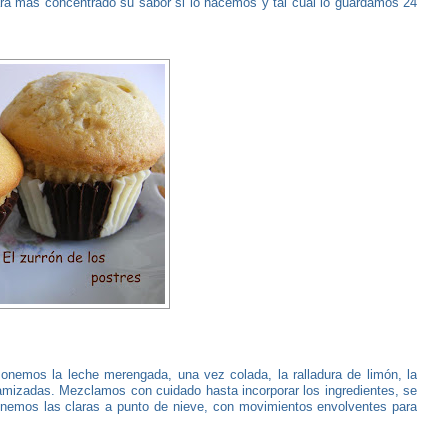
ará mas concentrado su sabor si lo hacemos y tal cual lo guardamos 24
emos la leche merengada, una vez colada, la ralladura de limón, la
amizadas. Mezclamos con cuidado hasta incorporar los ingredientes, se
onemos las claras a punto de nieve, con movimientos envolventes para