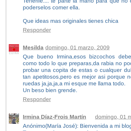
Tenerife.... te parte la mano para que n
poderselos comer ella.
Que ideas mas originales tienes chica
Responder
Mesilda
domingo, 01 marzo, 2009
Que bueno Irmina,esos bizcochos debe
como todo lo que preparas,da rabia no po
probar una copita de estas o cualquer d
tan apetitosos,pero es mejor asi porque
ruedas ja,ja,ja,a mi esque me llama todo.
Un beso bien grende.
Responder
Irmina Díaz-Frois Martín
domingo, 01 
Anónimo(María José): Bienvenida a mi blog