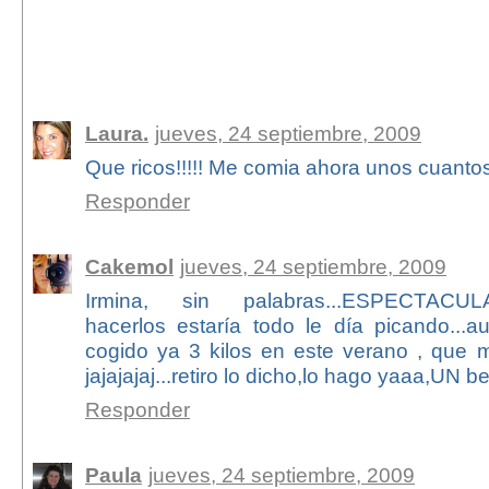
35 comentarios:
Laura.
jueves, 24 septiembre, 2009
Que ricos!!!!! Me comia ahora unos cuantos
Responder
Cakemol
jueves, 24 septiembre, 2009
Irmina, sin palabras...ESPECTACULAR
hacerlos estaría todo le día picando...a
cogido ya 3 kilos en este verano , que
jajajajaj...retiro lo dicho,lo hago yaaa,UN b
Responder
Paula
jueves, 24 septiembre, 2009