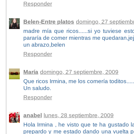
Responder
Belen-Entre platos
domingo, 27 septiemb
madre mía que ricos......si yo tuviese e
pararía de comer mientras me quedaran,jejj
un abrazo,belen
Responder
María
domingo, 27 septiembre, 2009
Que ricos Irmina, me los comería toditos.....
Un saludo.
Responder
anabel
lunes, 28 septiembre, 2009
Hola Irmina , he visto que te ha gustado
prepardo y me estado dando una vuelta po