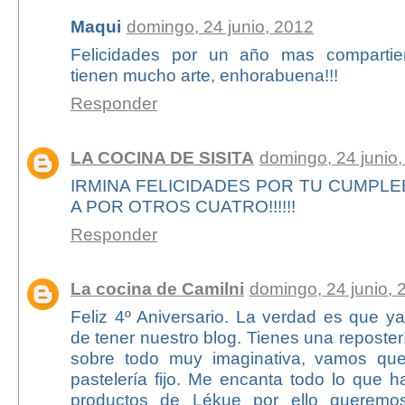
Maqui
domingo, 24 junio, 2012
Felicidades por un año mas compartie
tienen mucho arte, enhorabuena!!!
Responder
LA COCINA DE SISITA
domingo, 24 junio
IRMINA FELICIDADES POR TU CUMPL
A POR OTROS CUATRO!!!!!!
Responder
La cocina de Camilni
domingo, 24 junio, 
Feliz 4º Aniversario. La verdad es que y
de tener nuestro blog. Tienes una reposter
sobre todo muy imaginativa, vamos qu
pastelería fijo. Me encanta todo lo que h
productos de Lékue por ello queremos