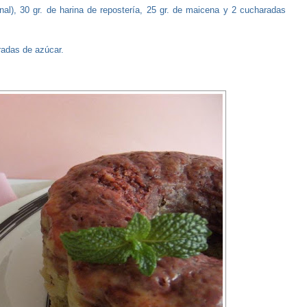
nal), 30 gr. de harina de repostería, 25 gr. de maicena y 2 cucharadas
radas de azúcar.