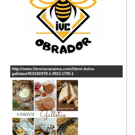
http://www.libreriacanaima.com/libro/-dulce-
galletas/453430/978-1-4923-1795-1