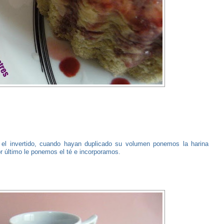
el invertido, cuando hayan duplicado su volumen ponemos la harina
 último le ponemos el té e incorporamos.